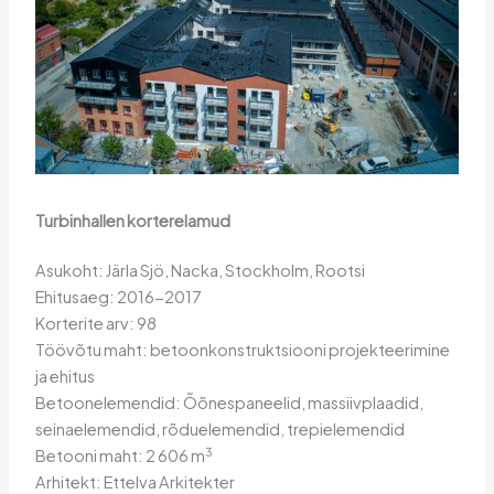
Turbinhallen korterelamud
Asukoht: Järla Sjö, Nacka, Stockholm, Rootsi
Ehitusaeg: 2016-2017
Korterite arv: 98
Töövõtu maht: betoonkonstruktsiooni projekteerimine
ja ehitus
Betoonelemendid: Õõnespaneelid, massiivplaadid,
seinaelemendid, rõduelemendid, trepielemendid
3
Betooni maht: 2 606 m
Arhitekt: Ettelva Arkitekter