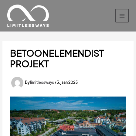
Skip
to
content
BETOONELEMENDIST
PROJEKT
By
limitlessways
/
3. jaan 2025